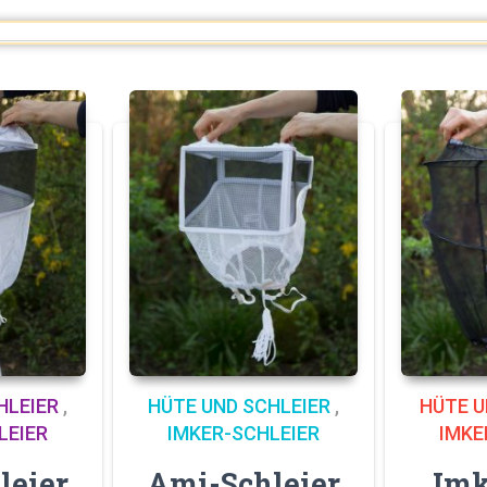
HLEIER
,
HÜTE UND SCHLEIER
,
HÜTE U
LEIER
IMKER-SCHLEIER
IMKE
leier
Ami-Schleier
Imk