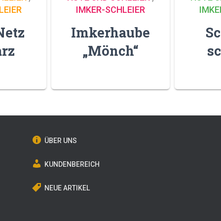
LEIER
IMKER-SCHLEIER
IMKE
Netz
Imkerhaube
Sc
rz
„Mönch“
sc
ÜBER UNS
KUNDENBEREICH
NEUE ARTIKEL