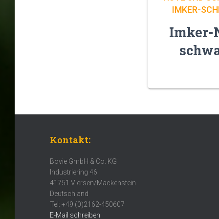
IMKER-SCH
Imker-
schwa
Kontakt:
Bovie GmbH & Co. KG
Industriering 46
41751 Viersen/Mackenstein
Deutschland
Tel: +49 (0)2162-450607
E-Mail schreiben