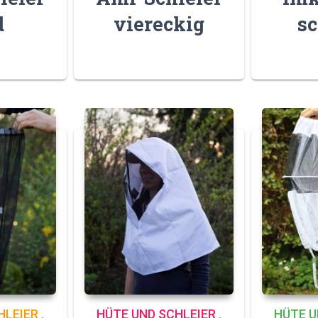
d
viereckig
s
HLEIER
,
HÜTE UND SCHLEIER
,
HÜTE U